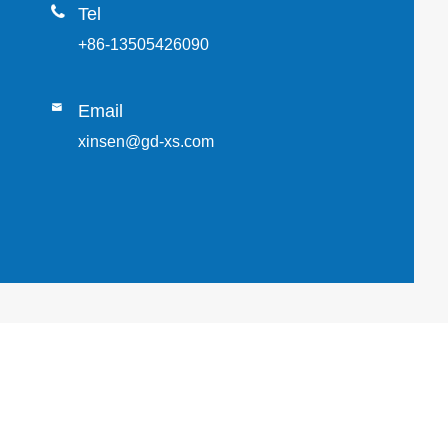

Tel
+86-13505426090

Email
xinsen@gd-xs.com