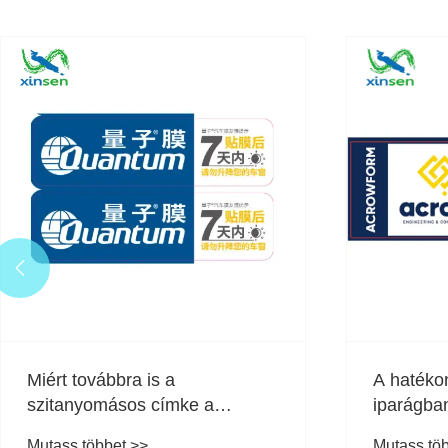

Miért továbbra is a
A hatéko
szitanyomásos címke a
iparágba
preferált választás a tartós
csomagol
Mutass többet >>
Mutass tö