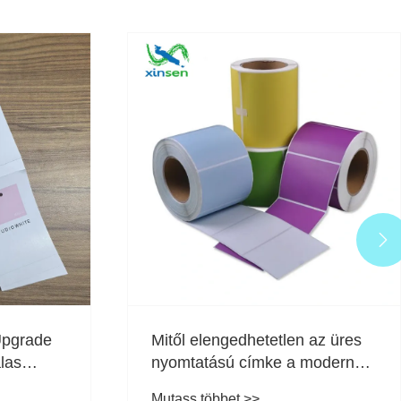

Upgrade
Mitől elengedhetetlen az üres
las
nyomtatású címke a modern
a segít a
csomagoláshoz és
Mutass többet >>