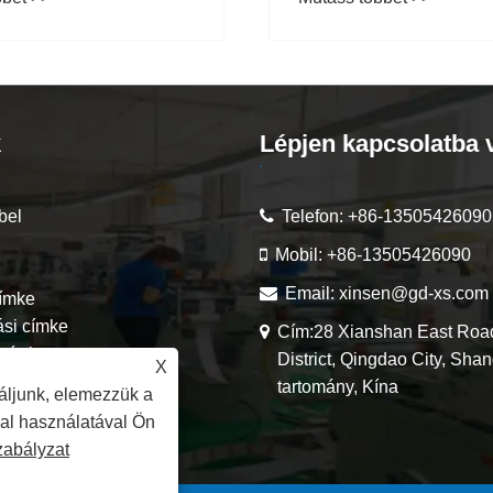
ességű szerszámvágó
márkáknak hatékonya
új áttörést jelent
továbbítani a
termékinformációkat
k
Lépjen kapcsolatba 
bel
Telefon:
+86-13505426090
Mobil:
+86-13505426090
Email:
xinsen@gd-xs.com
címke
ási címke
Cím:28 Xianshan East Roa
 címke
District, Qingdao City, Sha
X
ímke
tartomány, Kína
áljunk, elemezzük a
címke
dal használatával Ön
zabályzat