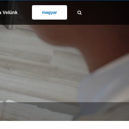
KÖVESS MINKET:
@gd-xs.com
magyar
a Velünk