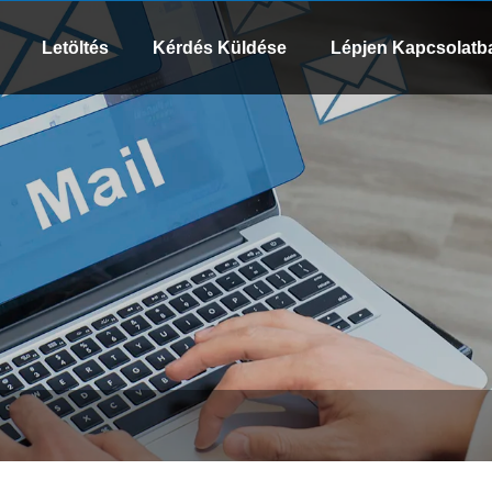
WhatsApp
Email
8613505426090
xinsen
Letöltés
Kérdés Küldése
Lépjen Kapcsolatb