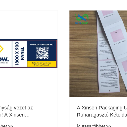
nyság vezet az
A Xinsen Packaging 
n! A Xinsen
Ruharagasztó Kétolda
ási öntapadó címke
nyomtatási technológi
bbet >>
Mutass többet >>