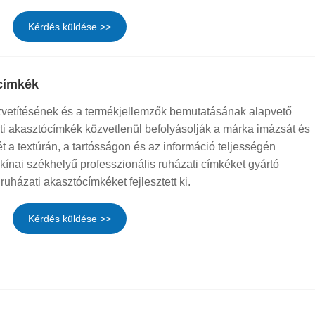
Kérdés küldése >>
címkék
vetítésének és a termékjellemzők bemutatásának alapvető
ti akasztócímkék közvetlenül befolyásolják a márka imázsát és
t a textúrán, a tartósságon és az információ teljességén
kínai székhelyű professzionális ruházati címkéket gyártó
 ruházati akasztócímkéket fejlesztett ki.
Kérdés küldése >>