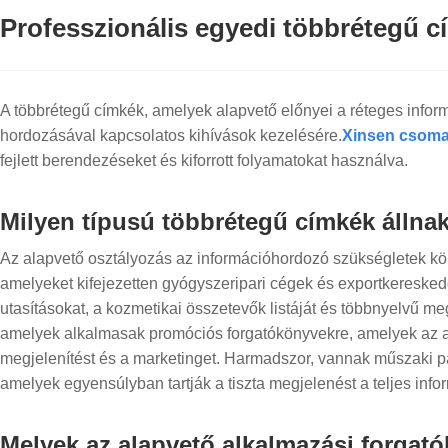
Professzionális egyedi többrétegű c
A többrétegű címkék, amelyek alapvető előnyei a réteges infor
hordozásával kapcsolatos kihívások kezelésére.
Xinsen csoma
fejlett berendezéseket és kiforrott folyamatokat használva.
Milyen típusú többrétegű címkék állna
Az alapvető osztályozás az információhordozó szükségletek kö
amelyeket kifejezetten gyógyszeripari cégek és exportkeresked
utasításokat, a kozmetikai összetevők listáját és többnyelvű m
amelyek alkalmasak promóciós forgatókönyvekre, amelyek az ala
megjelenítést és a marketinget. Harmadszor, vannak műszaki par
amelyek egyensúlyban tartják a tiszta megjelenést a teljes info
Melyek az alapvető alkalmazási forgat