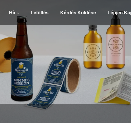
WhatsApp
Email
8613505426090
xinsen
Hír
Letöltés
Kérdés Küldése
Lépjen Ka