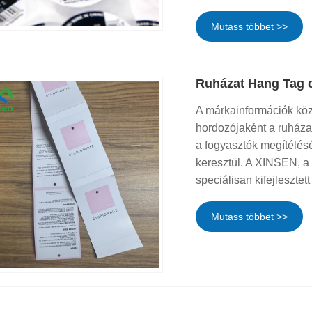
Mutass többet >>
Ruházat Hang Tag 
A márkainformációk köz
hordozójaként a ruháza
a fogyasztók megítélésé
keresztül. A XINSEN, a 
speciálisan kifejlesztett
Mutass többet >>