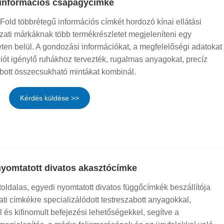
 információs csapágycímke
old többrétegű információs címkét hordozó kínai ellátási
zati márkáknak több termékrészletet megjeleníteni egy
en belül. A gondozási információkat, a megfelelőségi adatokat
t igénylő ruhákhoz tervezték, rugalmas anyagokat, precíz
abott összecsukható mintákat kombinál.
Kérdés küldése >>
nyomtatott divatos akasztócímke
oldalas, egyedi nyomtatott divatos függőcímkék beszállítója
i címkékre specializálódott testreszabott anyagokkal,
 és kifinomult befejezési lehetőségekkel, segítve a