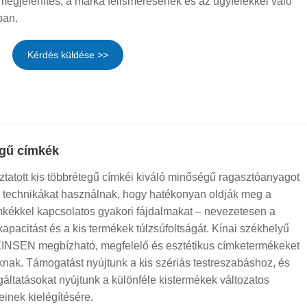
megjelenítés, a márka felismerésének és az ügyfelekkel való
ban.
Kérdés küldése >>
egű címkék
tott kis többrétegű címkéi kiváló minőségű ragasztóanyagot
si technikákat használnak, hogy hatékonyan oldják meg a
kékkel kapcsolatos gyakori fájdalmakat – nevezetesen a
kapacitást és a kis termékek túlzsúfoltságát. Kínai székhelyű
 XINSEN megbízható, megfelelő és esztétikus címketermékeket
óknak. Támogatást nyújtunk a kis szériás testreszabáshoz, és
áltatásokat nyújtunk a különféle kistermékek változatos
inek kielégítésére.