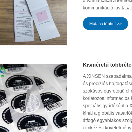
divatmárkákat a termék
kommunikáció javításá
Mutass többet >>
Kisméretű többrét
A XINSEN szabadalmazta
és precíziós hajtogatá
szokásos egyrétegű cím
korlátozott információs 
speciális gyártóként a
kínál a globális vásárl
átfogó egyablakos szolg
címkézési követelménye