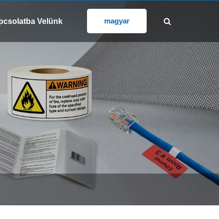
KÖVESS MINKET:
@gd-xs.com
magyar
pcsolatba Velünk