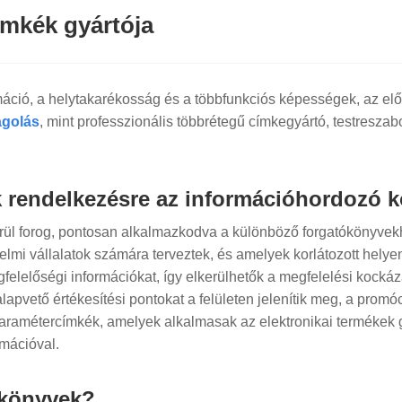
ímkék gyártója
máció, a helytakarékosság és a többfunkciós képességek, az elő
golás
, mint professzionális többrétegű címkegyártó, testresza
k rendelkezésre az információhordozó 
rül forog, pontosan alkalmazkodva a különböző forgatókönyvekh
elmi vállalatok számára terveztek, és amelyek korlátozott hely
egfelelőségi információkat, így elkerülhetők a megfelelési koc
pvető értékesítési pontokat a felületen jelenítik meg, a promó
amétercímkék, amelyek alkalmasak az elektronikai termékek gyár
rmációval.
ókönyvek?