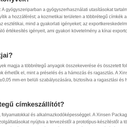
 gyógyszeriparban a gyógyszerhasználati utasításokat tartalma
tik a hozzáférést; a kozmetikai területen a többrétegű címkék a 
d az esztétikai, mind a gyakorlati igényeket; az exportkeresked
yúló értékesítés igényeit, ami gyakori követelmény a kínai exp
jai?
elyek magja a többrétegű anyagok összekeverése és összetett f
 érhetők el, mint a préselés és a hámozás és ragasztás. A Xin
±0,05 mm-en belüli szabályozására, biztosítva a ragasztási és h
egű címkeszállítót?
, folyamatokkal és alkalmazkodóképességgel. A Xinsen Packagi
olgáltatásokat nyújtva a tervezéstől a prototípus-készítéstől a