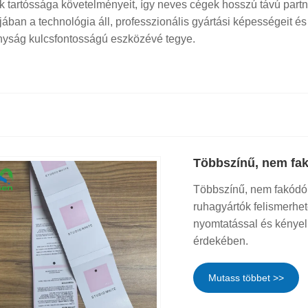
k tartóssága követelményeit, így neves cégek hosszú távú partn
an a technológia áll, professzionális gyártási képességeit és 
onyság kulcsfontosságú eszközévé tegye.
Többszínű, nem fak
Többszínű, nem fakódó 
ruhagyártók felismerhet
nyomtatással és kényel
érdekében.
Mutass többet >>