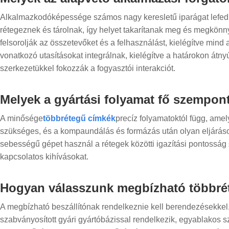
Alkalmazkodóképessége számos nagy keresletű iparágat lefed: A
rétegeznek és tárolnak, így helyet takarítanak meg és megkönnyí
felsorolják az összetevőket és a felhasználást, kielégítve min
vonatkozó utasításokat integrálnak, kielégítve a határokon átn
szerkezetükkel fokozzák a fogyasztói interakciót.
Melyek a gyártási folyamat fő szempont
A minősége
többrétegű címkék
precíz folyamatoktól függ, am
szükséges, és a kompaundálás és formázás után olyan eljárások
sebességű gépet használ a rétegek közötti igazítási pontosság 
kapcsolatos kihívásokat.
Hogyan válasszunk megbízható többrét
A megbízható beszállítónak rendelkeznie kell berendezésekkel
szabványosított gyári gyártóbázissal rendelkezik, egyablakos sz