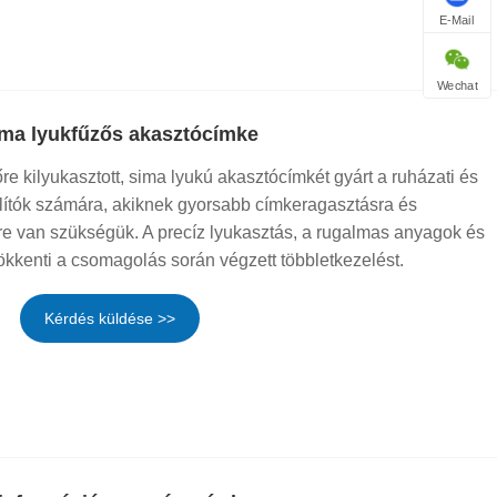
E-Mail
Wechat
sima lyukfűzős akasztócímke
e kilyukasztott, sima lyukú akasztócímkét gyárt a ruházati és
lítók számára, akiknek gyorsabb címkeragasztásra és
e van szükségük. A precíz lyukasztás, a rugalmas anyagok és
ökkenti a csomagolás során végzett többletkezelést.
Kérdés küldése >>