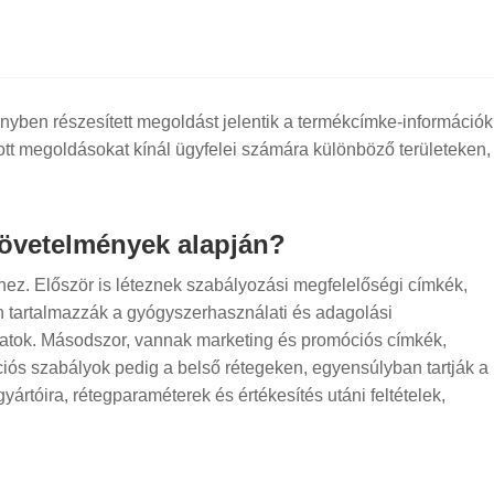
nyben részesített megoldást jelentik a termékcímke-információk
bott megoldásokat kínál ügyfelei számára különböző területeken,
követelmények alapján?
ez. Először is léteznek szabályozási megfelelőségi címkék,
en tartalmazzák a gyógyszerhasználati és adagolási
kázatok. Másodszor, vannak marketing és promóciós címkék,
ciós szabályok pedig a belső rétegeken, egyensúlyban tartják a
tóira, rétegparaméterek és értékesítés utáni feltételek,