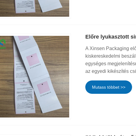
Előre lyukasztott 
A Xinsen Packaging előr
kiskereskedelmi beszál
egységes megjelenítésr
az egyedi kikészítés cs
Mutass többet >>