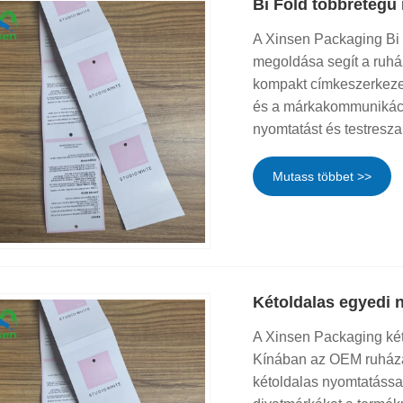
Bi Fold többrétegű
A Xinsen Packaging Bi F
megoldása segít a ruhá
kompakt címkeszerkezet
és a márkakommunikáció
nyomtatást és testresz
Mutass többet >>
Kétoldalas egyedi 
A Xinsen Packaging két
Kínában az OEM ruházat
kétoldalas nyomtatással