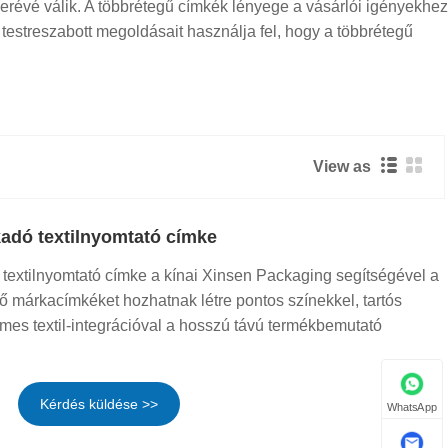
erévé válik. A többrétegű címkék lényege a vásárlói igényekhez
testreszabott megoldásait használja fel, hogy a többrétegű
View as
adó textilnyomtató címke
textilnyomtató címke a kínai Xinsen Packaging segítségével a
ő márkacímkéket hozhatnak létre pontos színekkel, tartós
mes textil-integrációval a hosszú távú termékbemutató
Kérdés küldése >>
WhatsApp