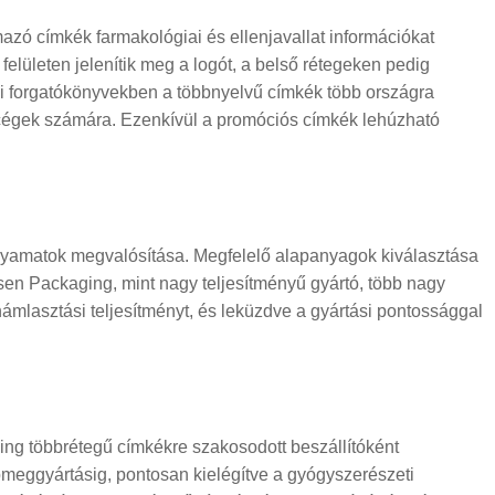
zó címkék farmakológiai és ellenjavallat információkat
felületen jelenítik meg a logót, a belső rétegeken pedig
elmi forgatókönyvekben a többnyelvű címkék több országra
ortcégek számára. Ezenkívül a promóciós címkék lehúzható
olyamatok megvalósítása. Megfelelő alapanyagok kiválasztása
sen Packaging, mint nagy teljesítményű gyártó, több nagy
ámlasztási teljesítményt, és leküzdve a gyártási pontossággal
ng többrétegű címkékre szakosodott beszállítóként
 tömeggyártásig, pontosan kielégítve a gyógyszerészeti